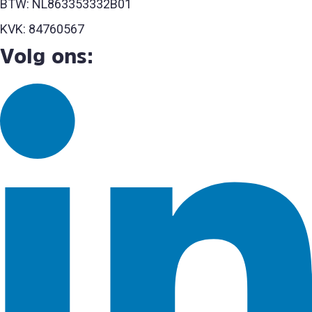
BTW: NL863353332B01
KVK: 84760567
Volg ons: