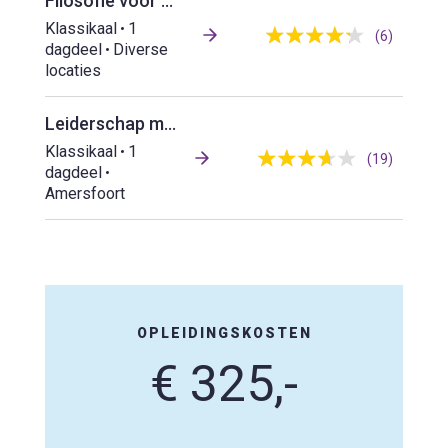
Filosofie voor wendbaar en weerbaar werken
Klassikaal
1
(6)
dagdeel
Diverse
locaties
Leiderschap met een staartje: lessen uit het dierenrijk
Klassikaal
1
(19)
dagdeel
Amersfoort
OPLEIDINGSKOSTEN
€ 325,-