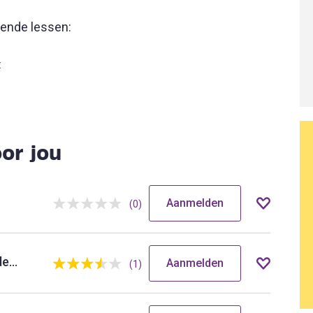
gende lessen:
t
or jou
Aanmelden
(0)
Ondermijning | Herkennen en handelen
Aanmelden
(1)