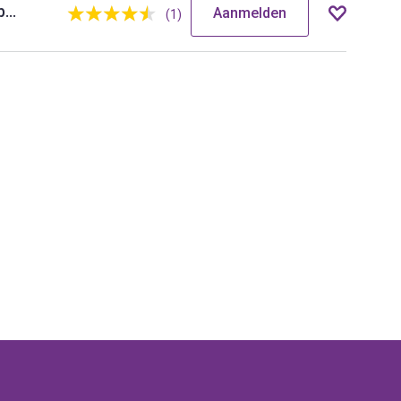
Omgaan met emotie & agressie - buitendienst
Aanmelden
(1)