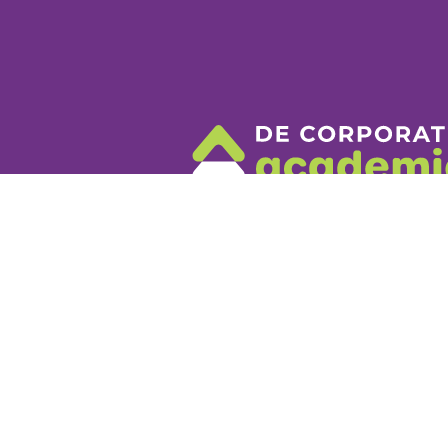
De Corporatie A
Berencamperweg 8
3861 MC Nijkerk