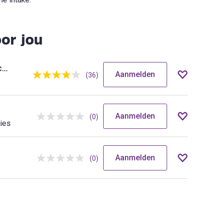
or jou
Mentale & professionele Veerkracht: meer rust, energie en invloed
Aanmelden
(36)
Aanmelden
(0)
ties
Aanmelden
(0)