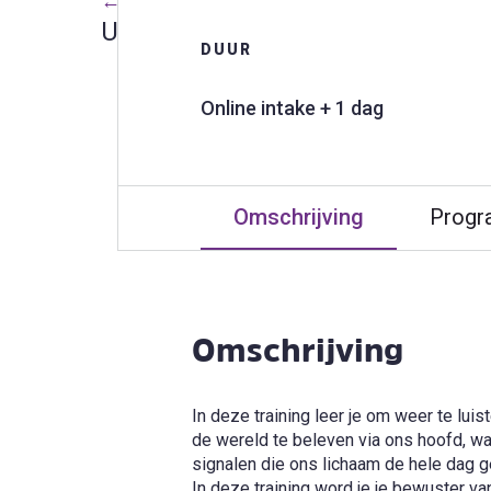
← Terug naar alle trainingen
Uit je hoofd, in je lichaam - He
DUUR
Online intake + 1 dag
Omschrijving
Prog
Omschrijving
In deze training leer je om weer te lui
de wereld te beleven via ons hoofd, waa
signalen die ons lichaam de hele dag g
In deze training word je je bewuster v