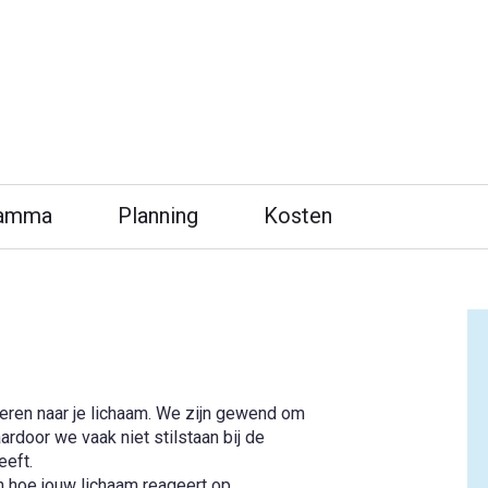
rken de signalen van je lichaam en maak b
ramma
Planning
Kosten
steren naar je lichaam. We zijn gewend om
rdoor we vaak niet stilstaan bij de
eeft.
an hoe jouw lichaam reageert op