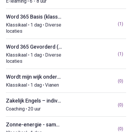
E-learning
6 - 8 uur
Word 365 Basis (klassikaal)
(1)
Klassikaal
1 dag
Diverse
locaties
Word 365 Gevorderd (klassikaal)
(1)
Klassikaal
1 dag
Diverse
locaties
Wordt mijn wijk ondermijnd - Inclusief DE WIJK IN!
(0)
Klassikaal
1 dag
Vianen
Zakelijk Engels – individuele begeleiding
(0)
Coaching
20 uur
Zonne-energie - samen investeren in zonnige huurwoningen
(0)