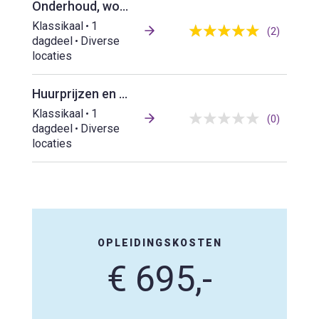
Onderhoud, woningverbetering en verduurzaming - de juridische kaders
Klassikaal
1
(2)
dagdeel
Diverse
locaties
Huurprijzen en servicekosten
Klassikaal
1
(0)
dagdeel
Diverse
locaties
OPLEIDINGSKOSTEN
€ 695,-