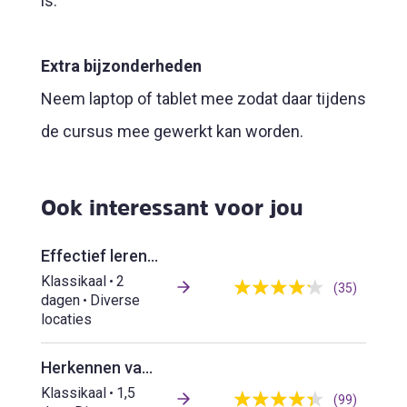
is.
Extra bijzonderheden
Neem laptop of tablet mee zodat daar tijdens
de cursus mee gewerkt kan worden.
Ook interessant voor jou
Effectief leren bemiddelen
Klassikaal
2
(35)
dagen
Diverse
locaties
Herkennen van en omgaan met huurders met 'verward' gedrag
Klassikaal
1,5
(99)