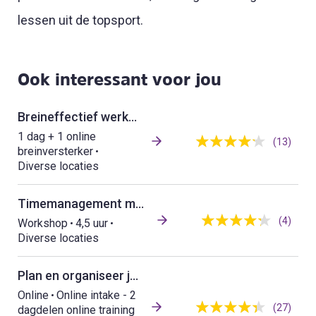
lessen uit de topsport.
Ook interessant voor jou
Breineffectief werken vanuit rust en focus
1 dag + 1 online
(13)
breinversterker
Diverse locaties
Timemanagement met Impact – Praktisch & Persoonlijk
(4)
Workshop
4,5 uur
Diverse locaties
Plan en organiseer je werk (1-op-1 online)
Online
Online intake - 2
(27)
dagdelen online training