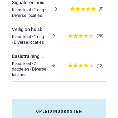
Signaleren huiselijk geweld, kindermishandeling en ouderenmishandeling
(5)
Klassikaal
1 dag
Diverse locaties
Veilig op huisbezoek gaan
(25)
Klassikaal
1 dag
Diverse locaties
Basistraining Omgaan met emotioneel en agressief gedrag
Klassikaal
2
(12)
dagdelen
Diverse
locaties
OPLEIDINGSKOSTEN