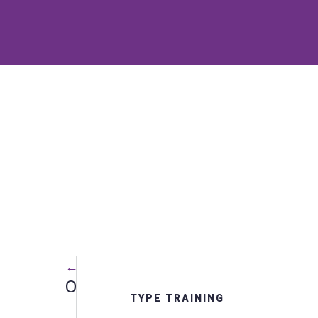
← Terug naar alle trainingen
Oriëntatie Volkshuisvesting (E-le
TYPE TRAINING