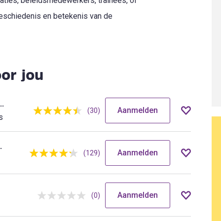
ties, beleidsmedewerkers, trainees, of
eschiedenis en betekenis van de
or jou
roductie voor verhuurmedewerkers
Aanmelden
(30)
s
atGPT - De Basis
Aanmelden
(129)
Aanmelden
(0)