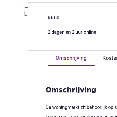
← Terug naar alle trainingen
Loopbaaninitiatief - Doorstromen
DUUR
2 dagen en 2 uur online
Omschrijving
Koste
Omschrijving
De woningmarkt zit behoorlijk op s
komen niet zomaar duizenden wonin