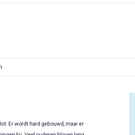
 Versnellen
n
lot. Er wordt hard gebouwd, maar er
gen bij. Veel ouderen blijven lang