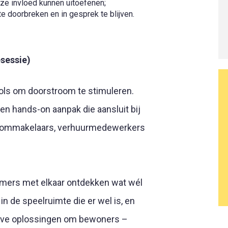
jze invloed kunnen uitoefenen;
 doorbreken en in gesprek te blijven.
sessie)
ols om doorstroom te stimuleren.
een hands-on aanpak die aansluit bij
troommakelaars, verhuurmedewerkers
emers met elkaar ontdekken wat wél
t in de speelruimte die er wel is, en
ieve oplossingen om bewoners –