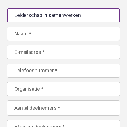
Leave
this
field
blank