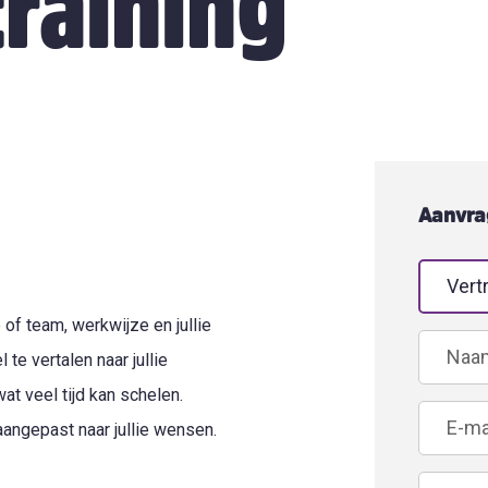
raining
Aanvra
Leave
this
 of team, werkwijze en jullie
field
 te vertalen naar jullie
wat veel tijd kan schelen.
blank
aangepast naar jullie wensen.