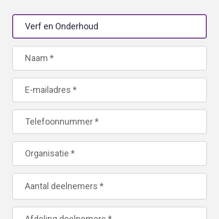
Leave
this
field
blank