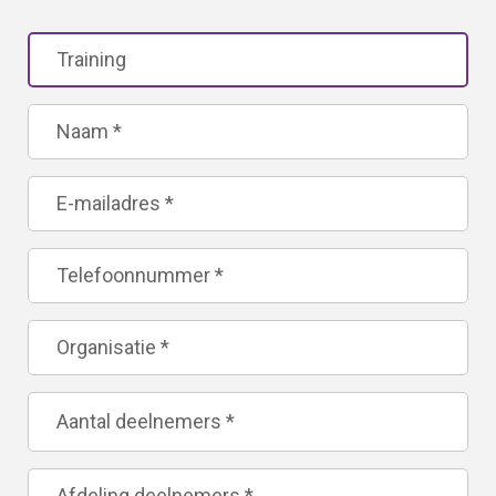
Leave
this
field
blank