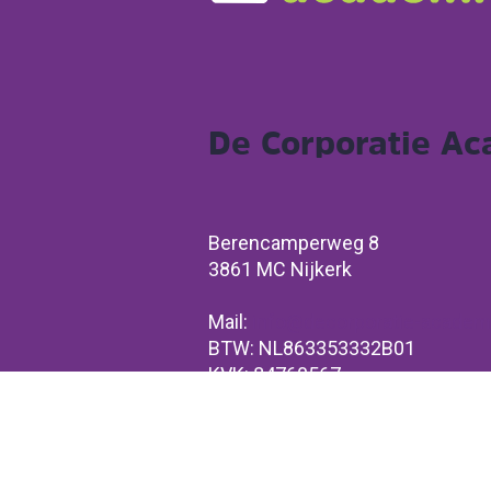
De Corporatie A
Berencamperweg 8
3861 MC Nijkerk
Mail:
info@decorporatie-academi
BTW: NL863353332B01
KVK: 84760567
Volg ons: