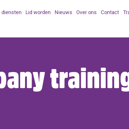
 diensten
Lid worden
Nieuws
Over ons
Contact
Tr
any trainin