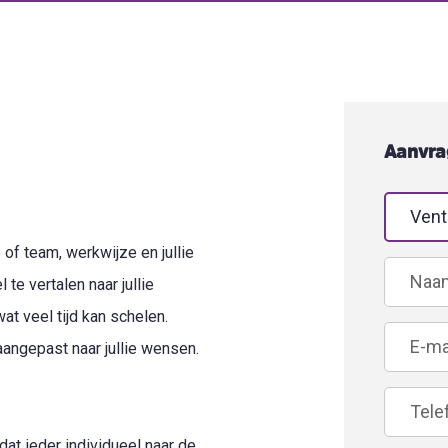
Aanvra
Leave
this
field
 of team, werkwijze en jullie
blank
 te vertalen naar jullie
wat veel tijd kan schelen.
aangepast naar jullie wensen.
at ieder individueel naar de