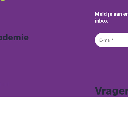
Meld je aan en
inbox
cademie
e.nl
Vrage
Bekijk de me