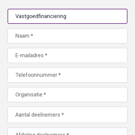
Leave
this
field
blank