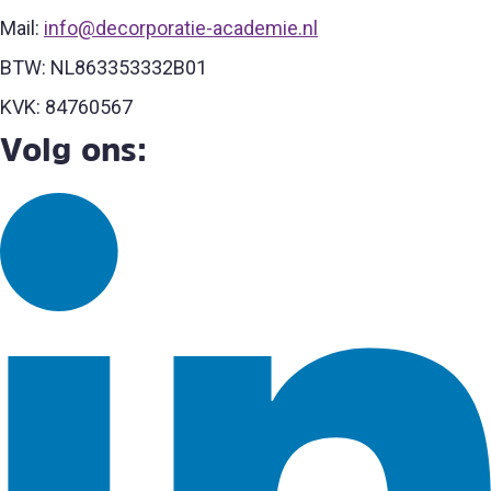
Mail:
info@decorporatie-academie.nl
BTW: NL863353332B01
KVK: 84760567
Volg ons: