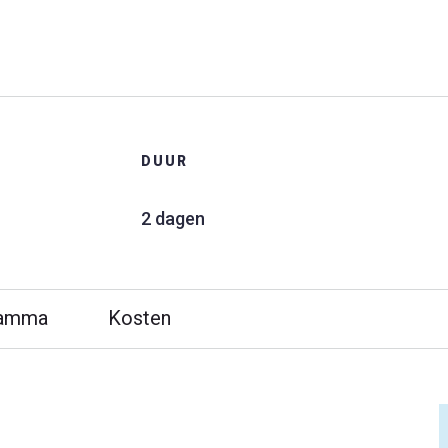
Bootcamp versneld klantgericht verbetere
DUUR
2 dagen
ramma
Kosten