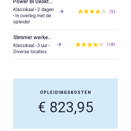
Power BI Desktop & Online Basis (level 1)
Klassikaal
2 dagen
(5)
In overleg met de
opleider
Slimmer werken met AI en ChatGPT - De Verdieping
(18)
Klassikaal
3 uur
Diverse locaties
OPLEIDINGSKOSTEN
€ 823,95